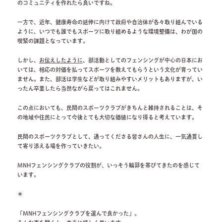
のコミュニティを作れたら良いですね。
一方で、近年、健康寿命の延伸に向けて政府や自治体が各々取り組んでいる
ように、いつでも誰でもスポーツに取り組めるような環境整備は、わが国の
喫緊の課題となっています。
しかし、
お伝えしたように
、部活動としてのフェンシングが中心の日本にお
いては、相応の対価を払ってスポーツを教えてもらうという文化が育ってい
ません。また、部活は学生などが取り組みやすいメリットもありますが、い
ったん卒業したら当然ながら戻ってはこれません。
この点においても、民間のスポーツクラブがきちんと維持されることは、そ
の地域や住民にとって今後とても大切な価値になり得ると考えています。
民間のスポーツクラブとして、通ってくださる皆さんの人生に、一気通貫し
て寄り添える場を作っていきたい。
MNHフェンシングクラブの役割が、いっそう輪郭を帯びてきたのを感じて
います。
＊
「MNHフェンシングクラブを選んで良かった」。