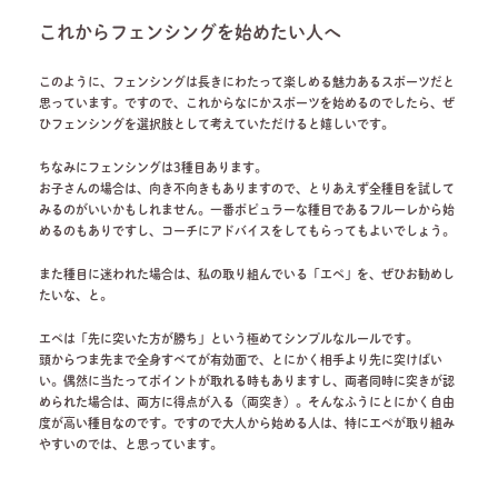
これからフェンシングを始めたい人へ
このように、フェンシングは長きにわたって楽しめる魅力あるスポーツだと
思っています。ですので、これからなにかスポーツを始めるのでしたら、ぜ
ひフェンシングを選択肢として考えていただけると嬉しいです。
ちなみにフェンシングは3種目あります。
お子さんの場合は、向き不向きもありますので、とりあえず全種目を試して
みるのがいいかもしれません。一番ポピュラーな種目であるフルーレから始
めるのもありですし、コーチにアドバイスをしてもらってもよいでしょう。
また種目に迷われた場合は、私の取り組んでいる「エペ」を、ぜひお勧めし
たいな、と。
エペは「先に突いた方が勝ち」という極めてシンプルなルールです。
頭からつま先まで全身すべてが有効面で、とにかく相手より先に突けばい
い。偶然に当たってポイントが取れる時もありますし、両者同時に突きが認
められた場合は、両方に得点が入る（両突き）。そんなふうにとにかく自由
度が高い種目なのです。ですので大人から始める人は、特にエペが取り組み
やすいのでは、と思っています。