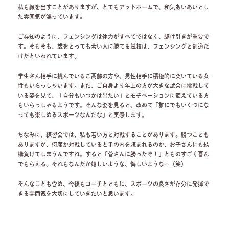
私も顔を出すことがありますが、とてもアットホームで、和気あいあいとし
た雰囲気が漂っています。
ご存知のように、フェンシングは体力がすべてではなく、駆け引きが重要で
す。そもそも、歳をとっても若い人に勝てる競技は、フェンシングと剣道だ
けだといわれています。
学生さん相手に挑んでいるご高齢の方や、男性相手に積極的に突いている女
性もいらっしゃいます。また、ご自身より年上の方が大きな試合に挑戦して
いる姿を見て、「自分もいつかは出たい」とモチベーションに変えている方
もいらっしゃるようです。そんな姿を見ると、改めて「誰にでもいくつにな
っても楽しめるスポーツなんだな」と実感します。
ちなみに、練習会では、私も若い方と対戦することがあります。勝つことも
ありますが、何度か対戦していると手の内を読まれるのか、お子さんにも結
構負けてしまうんですね。すると「菅さんに勝ったぞ！」とものすごく喜ん
でもらえる。それもなんだか嬉しいような、悔しいような…（笑）
そんなことも含め、今後もコーチとともに、スポーツの良さが存分に発揮で
きる雰囲気を大切にしていきたいと思います。