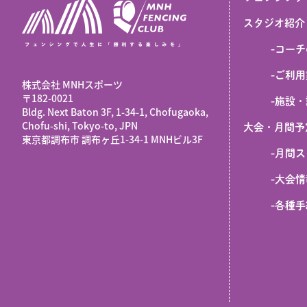
スタジオ紹介
-
コーチ
-
ご利用
株式会社 MNHスポーツ
​〒182-0021
-
施設・
Bldg. Next Baton 3F, 1-34-1, Chofugaoka,
Chofu-shi, Tokyo-to, JPN
大会・月間予
東京都調布市 調布ヶ丘1-34-1 MNHビル3F
-
月間ス
-
大会情
-
各種手