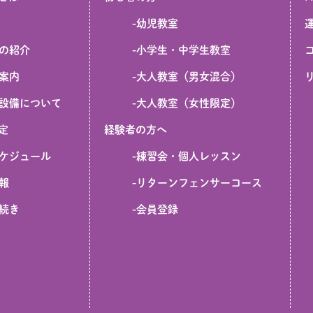
-
幼児教室
の紹介
-
小学生・中学生教室
案内
-
大人教室（男女混合）
設備について
-
大人教室（女性限定）
定
経験者の方へ
ケジュール
-
練習会・個人レッスン
報
-
リターンフェンサーコース
続き
-
会員登録