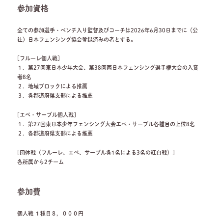
参加資格
全ての参加選手・ベンチ入り監督及びコーチは2026年6月30日までに（公
社）日本フェンシング協会登録済みの者とする。
[フルーレ個人戦]
１．第27回東日本少年大会、第38回西日本フェンシング選手権大会の入賞
者8名
２．地域ブロックによる推薦
３．各都道府県支部による推薦
[エペ・サーブル個人戦]
１．第27回東日本少年フェンシング大会エペ・サーブル各種目の上位8名
２．各都道府県支部による推薦
[団体戦（フルーレ、エペ、サーブル各1名による3名の紅白戦）]
各所属から2チーム
参加費
個人戦 １種目８，０００円