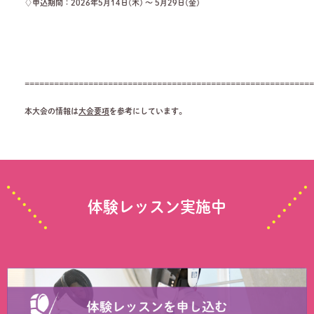
♢申込期間：2026年5月14日(木) ～ 5月29日(金)
===========================================================
本大会の情報は
大会要項
を参考にしています。
体験レッスン実施中