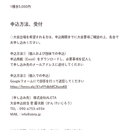
1種目5,000円
申込方法、受付
◇大会出場を希望される方は、申込期限までに大会要項ご確認の上、各自で
お申し込みください。
申込方法①（個人および団体での申込）
申込用紙（Excel）をダウンロードし、必要事項を記入し
て申し込み先のメールアドレスに送付してください
申込方法②（個人での申込）
Googleフォームにて回答を行って送信してください
https://forms.gle/X1g9YdbfdfCXwrpK8
（申し込み先） 株式会社ALETA
大会申込担当 菅 慶次朗（かん けいじろう）
TEL：090-6753-6934
MAIL：info@aleta.jp