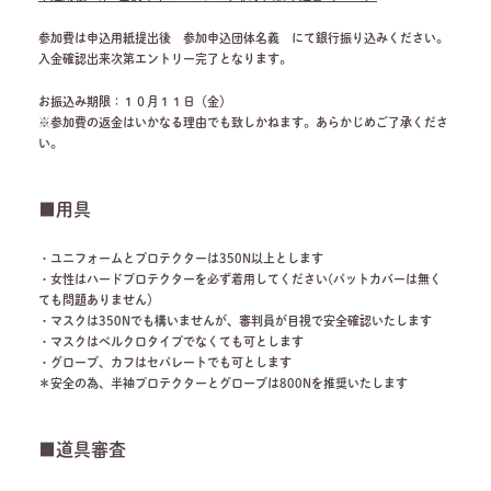
参加費は申込用紙提出後
参加申込団体名義
にて銀行振り込みください。
入金確認出来次第エントリー完了となります。
お振込み期限：１０月１１日（金）
※参加費の返金はいかなる理由でも致しかねます。あらかじめご了承くださ
い。
■用具
・ユニフォームとプロテクターは350N以上とします
・女性はハードプロテクターを必ず着用してください(パットカバーは無く
ても問題ありません）
・マスクは350Nでも構いませんが、審判員が目視で安全確認いたします
・マスクはベルクロタイプでなくても可とします
・グローブ、カフはセパレートでも可とします
＊安全の為、半袖プロテクターとグローブは800Nを推奨いたします
■道具審査