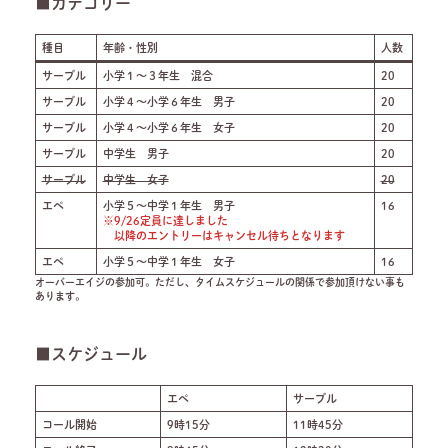
■カテゴリー
種目
年齢・性別
人数
サーブル
小学１～３年生 混合
20
サーブル
小学４～小学６年生 男子
20
サーブル
小学４～小学６年生 女子
20
サーブル
中学生 男子
20
サーブル
中学生 女子
20
エペ
小学５～中学１年生 男子
16
※9/26定員に達しました
以降のエントリーはキャンセル待ちとなります
エペ
小学５～中学１年生 女子
16
オーバーエイジの参加可。ただし、タイムスケジュールの関係で参加頂けない事も
あります。
■スケジュール
エペ
サーブル
コール開始
9時15分
11時45分