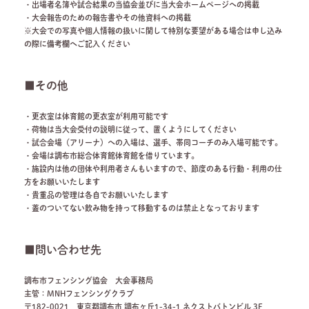
・出場者名簿や試合結果の当協会並びに当大会ホームページへの掲載
・大会報告のための報告書やその他資料への掲載
※大会での写真や個人情報の扱いに関して特別な要望がある場合は申し込み
の際に備考欄へご記入ください
■その他
・更衣室は体育館の更衣室が利用可能です
・荷物は当大会受付の説明に従って、置くようにしてください
・試合会場（アリーナ）への入場は、選手、帯同コーチのみ入場可能です。
・会場は調布市総合体育館体育館を借りています。
・施設内は他の団体や利用者さんもいますので、節度のある行動・利用の仕
方をお願いいたします
・貴重品の管理は各自でお願いいたします
・蓋のついてない飲み物を持って移動するのは禁止となっております
■問い合わせ先
調布市フェンシング協会 大会事務局
主管：MNHフェンシングクラブ
〒182-0021 東京都調布市 調布ヶ丘1-34-1 ネクストバトンビル 3F