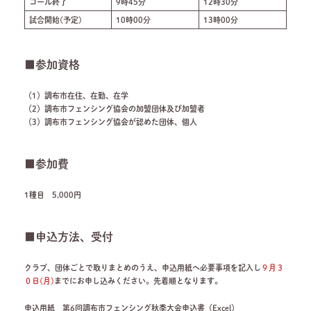
コール終了
9時45分
12時30分
試合開始(予定)
10時00分
13時00分
■参加資格
（1）調布市在住、在勤、在学
（2）調布市フェンシング協会の加盟団体及び加盟者
（3）調布市フェンシング協会が認めた団体、個人
■参加費
1種目 5,000円
■申込方法、受付
ク
ラブ、団体ごとで取りまとめ
のうえ、申込用紙へ必要事項を記入し
９月３
０日(月)
までにお申し込みください。
先着順となります。
申込用紙 第6回調布市フェンシング秋季大会申込書（Excel）