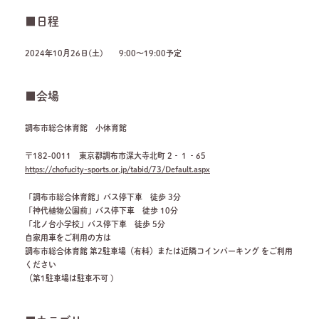
■日程
2024年10月26日(土) 9:00～19:00予定
■会場
調布市総合体育館 小体育館
〒182-0011 東京都調布市深大寺北町 2‐１‐65
https://chofucity-sports.or.jp/tabid/73/Default.aspx
「調布市総合体育館」バス停下車 徒歩 3分
「神代植物公園前」バス停下車 徒歩 10分
「北ノ台小学校」バス停下車 徒歩 5分
自家用車をご利用の方は
調布市総合体育館 第2駐車場（有料）または近隣コインパーキング をご利用
ください
（第1駐車場は駐車不可 )