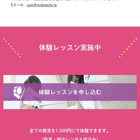
Eメール：
com@mnhsports.jp
体験レッスン実施中
全ての教室を1,500円にて体験できます。
（防具・剣のレンタル代込み）