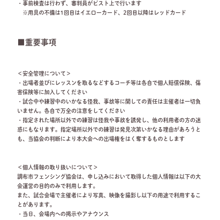
・事前検査は行わず、審判員がピスト上で行います
※用具の不備は1回目はイエローカード、2回目以降はレッドカード
■重要事項
＜安全管理について＞
・出場者並びにレッスンを取るなどするコーチ等は各自で個人賠償保険、傷
害保険等に加入してください
・試合中や練習中のいかなる怪我、事故等に関しての責任は主催者は一切負
いません。各自で万全の注意をしてください
・指定された場所以外での練習は怪我や事故を誘発し、他の利用者の方の迷
惑にもなります。指定場所以外での練習は発見次第いかなる理由があろうと
も、当協会の判断により本大会への出場権をはく奪するものとします
＜個人情報の取り扱いについて＞
調布市フェンシング協会は、申し込みにおいて取得した個人情報は以下の大
会運営の目的のみで利用します。
また、試合会場で主催者により写真、映像を撮影し以下の用途で利用するこ
とがあります。
・当日、会場内への掲示やアナウンス