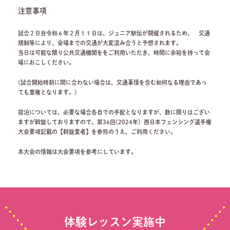
注意事項
試合２日目令和６年２月１１日は、ジュニア駅伝が開催されるため、 交通
規制等により、会場までの交通が大変混み合うと予想されます。
当日は可能な限り公共交通機関ををご利用いただき、時間に余裕を持って会
場におこしください。
(試合開始時刻に間に合わない場合は、交通事情を含む如何なる理由であっ
ても棄権となります。)
宿泊については、必要な場合各自での手配となりますが、数に限りはござい
ますが斡旋しておりますので、第36回(2024年）西日本フェンシング選手権
大会要項記載の【斡旋業者】を参照のうえ、ご利用ください。
本大会の情報は大会要項を参考にしています。
体験レッスン実施中