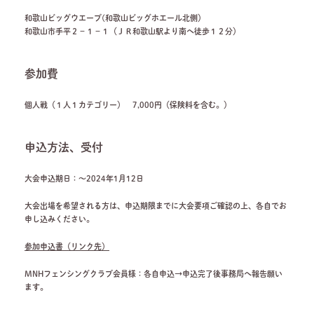
和歌山ビッグウエーブ(和歌山ビッグホエール北側）
和歌山市手平２－１－１（ＪＲ和歌山駅より南へ徒歩１２分）
参加費
個人戦（１人１カテゴリー） 7,000円（保険料を含む。）
申込方法、受付
大会申込期日：～2024年1月12日
大会出場を希望される方は、申込期限までに大会要項ご確認の上、各自でお
申し込みください。
参加申込書（リンク先）
MNHフェンシングクラブ会員様：各自申込→申込完了後事務局へ報告願い
ます。