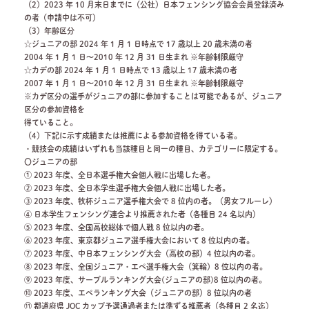
（2）2023 年 10 月末日までに（公社）日本フェンシング協会会員登録済み
の者（申請中は不可）
（3）年齢区分
☆ジュニアの部 2024 年 1 月 1 日時点で 17 歳以上 20 歳未満の者
2004 年 1 月 1 日～2010 年 12 月 31 日生まれ ※年齢制限厳守
☆カデの部 2024 年 1 月 1 日時点で 13 歳以上 17 歳未満の者
2007 年 1 月 1 日～2010 年 12 月 31 日生まれ ※年齢制限厳守
※カデ区分の選手がジュニアの部に参加することは可能であるが、ジュニア
区分の参加資格を
得ていること。
（4）下記に示す成績または推薦による参加資格を得ている者。
・競技会の成績はいずれも当該種目と同一の種目、カテゴリーに限定する。
〇ジュニアの部
① 2023 年度、全日本選手権大会個人戦に出場した者。
② 2023 年度、全日本学生選手権大会個人戦に出場した者。
③ 2023 年度、牧杯ジュニア選手権大会で 8 位内の者。（男女フルーレ）
④ 日本学生フェンシング連合より推薦された者（各種目 24 名以内）
⑤ 2023 年度、全国高校総体で個人戦 8 位以内の者。
⑥ 2023 年度、東京都ジュニア選手権大会において 8 位以内の者。
⑦ 2023 年度、中日本フェンシング大会（高校の部）4 位以内の者。
⑧ 2023 年度、全国ジュニア・エペ選手権大会（箕輪）8 位以内の者。
⑨ 2023 年度、サーブルランキング大会(ジュニアの部)8 位以内の者。
⑩ 2023 年度、エペランキング大会（ジュニアの部）8 位以内の者
⑪ 都道府県 JOC カップ予選通過者または準ずる推薦者（各種目 2 名迄）