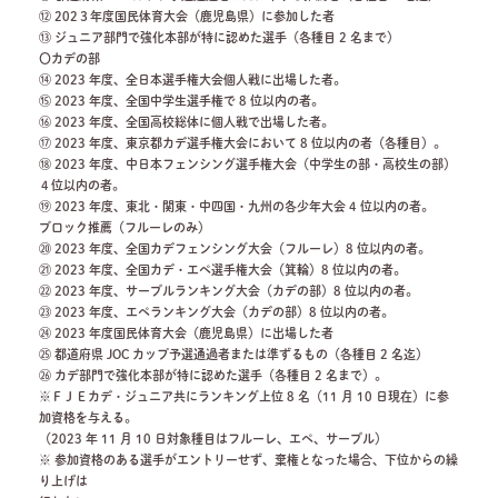
⑫ 202３年度国民体育大会（鹿児島県）に参加した者
⑬ ジュニア部門で強化本部が特に認めた選手（各種目 2 名まで）
〇カデの部
⑭ 2023 年度、全日本選手権大会個人戦に出場した者。
⑮ 2023 年度、全国中学生選手権で 8 位以内の者。
⑯ 2023 年度、全国高校総体に個人戦で出場した者。
⑰ 2023 年度、東京都カデ選手権大会において 8 位以内の者（各種目）。
⑱ 2023 年度、中日本フェンシング選手権大会（中学生の部・高校生の部）
４位以内の者。
⑲ 2023 年度、東北・関東・中四国・九州の各少年大会 4 位以内の者。
ブロック推薦（フルーレのみ）
⑳ 2023 年度、全国カデフェンシング大会（フルーレ）8 位以内の者。
㉑ 2023 年度、全国カデ・エペ選手権大会（箕輪）8 位以内の者。
㉒ 2023 年度、サーブルランキング大会（カデの部）8 位以内の者。
㉓ 2023 年度、エペランキング大会（カデの部）8 位以内の者。
㉔ 2023 年度国民体育大会（鹿児島県）に出場した者
㉕ 都道府県 JOC カップ予選通過者または準ずるもの（各種目 2 名迄）
㉖ カデ部門で強化本部が特に認めた選手（各種目 2 名まで）。
※ＦＪＥカデ・ジュニア共にランキング上位 8 名（11 月 10 日現在）に参
加資格を与える。
（2023 年 11 月 10 日対象種目はフルーレ、エペ、サーブル）
※ 参加資格のある選手がエントリーせず、棄権となった場合、下位からの繰
り上げは