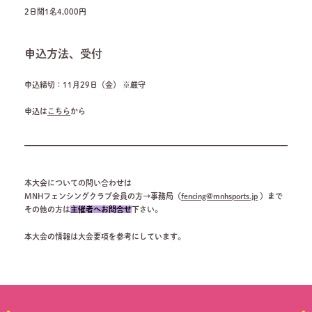
2日間1名4,000円
申込方法、受付
申込締切：11月29日（金） ※厳守
申込は
こちら
から
本大会についての問い合わせは
MNHフェンシングクラブ会員の方→事務局（
fencing@mnhsports.jp
）まで
その他の方は
主催者へお問合せ
下さい。
本大会の情報は大会要項を参考にしています。