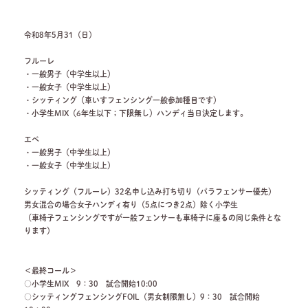
令和8年5月31（日）
フルーレ
・一般男子（中学生以上）
・一般女子（中学生以上）
・シッティング（車いすフェンシング一般参加種目です）
・小学生MIX（6年生以下；下限無し）ハンディ当日決定します。
エペ
・一般男子（中学生以上）
・一般女子（中学生以上）
シッティング（フルーレ）32名申し込み打ち切り（パラフェンサー優先）
男女混合の場合女子ハンディ有り（5点につき2点）除く小学生
（車椅子フェンシングですが一般フェンサーも車椅子に座るの同じ条件とな
ります）
＜最終コール＞
○小学生MIX 9：30 試合開始10:00
○シッティングフェンシングFOIL（男女制限無し）9：30 試合開始