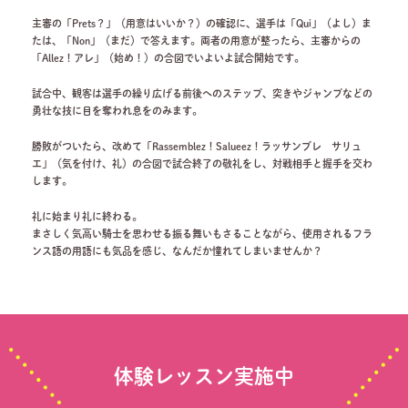
主審の「Prets？」（用意はいいか？）の確認に、選手は「Qui」（よし）ま
たは、「Non」（まだ）で答えます。両者の用意が整ったら、主審からの
「Allez！アレ」（始め！）の合図でいよいよ試合開始です。
試合中、観客は選手の繰り広げる前後へのステップ、突きやジャンプなどの
勇壮な技に目を奪われ息をのみます。
勝敗がついたら、改めて「Rassemblez！Salueez！ラッサンブレ サリュ
エ」（気を付け、礼）の合図で試合終了の敬礼をし、対戦相手と握手を交わ
します。
礼に始まり礼に終わる。
まさしく気高い騎士を思わせる振る舞いもさることながら、使用されるフラ
ンス語の用語にも気品を感じ、なんだか憧れてしまいませんか？
体験レッスン実施中