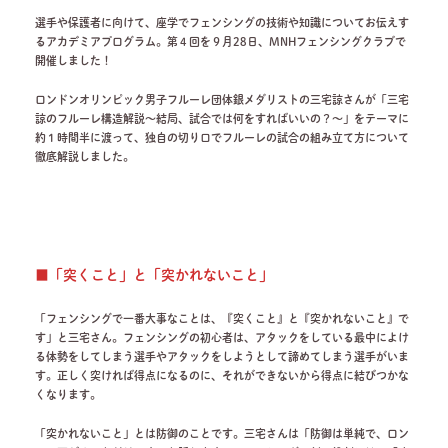
選手や保護者に向けて、座学でフェンシングの技術や知識についてお伝えす
るアカデミアプログラム。第４回を９月28日、MNHフェンシングクラブで
開催しました！
ロンドンオリンピック男子フルーレ団体銀メダリストの三宅諒さんが「三宅
諒のフルーレ構造解説～結局、試合では何をすればいいの？～」をテーマに
約１時間半に渡って、独自の切り口でフルーレの試合の組み立て方について
徹底解説しました。
■「突くこと」と「突かれないこと」
「フェンシングで一番大事なことは、『突くこと』と『突かれないこと』で
す」と三宅さん。フェンシングの初心者は、アタックをしている最中によけ
る体勢をしてしまう選手やアタックをしようとして諦めてしまう選手がいま
す。正しく突ければ得点になるのに、それができないから得点に結びつかな
くなります。
「突かれないこと」とは防御のことです。三宅さんは「防御は単純で、ロン