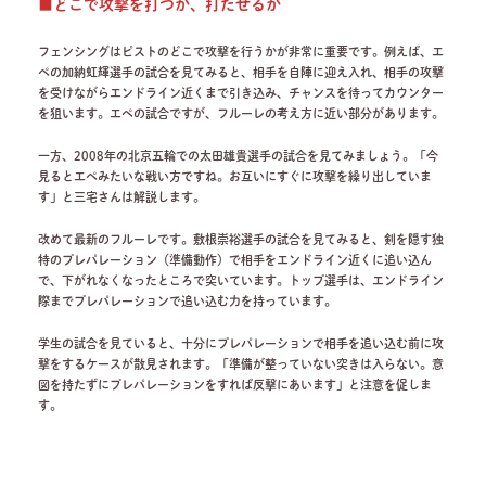
■どこで攻撃を打つか、打たせるか
フェンシングはピストのどこで攻撃を行うかが非常に重要です。例えば、エ
ペの加納虹輝選手の試合を見てみると、相手を自陣に迎え入れ、相手の攻撃
を受けながらエンドライン近くまで引き込み、チャンスを待ってカウンター
を狙います。エペの試合ですが、フルーレの考え方に近い部分があります。
一方、2008年の北京五輪での太田雄貴選手の試合を見てみましょう。「今
見るとエペみたいな戦い方ですね。お互いにすぐに攻撃を繰り出していま
す」と三宅さんは解説します。
改めて最新のフルーレです。敷根崇裕選手の試合を見てみると、剣を隠す独
特のプレパレーション（準備動作）で相手をエンドライン近くに追い込ん
で、下がれなくなったところで突いています。トップ選手は、エンドライン
際までプレパレーションで追い込む力を持っています。
学生の試合を見ていると、十分にプレパレーションで相手を追い込む前に攻
撃をするケースが散見されます。「準備が整っていない突きは入らない。意
図を持たずにプレパレーションをすれば反撃にあいます」と注意を促しま
す。