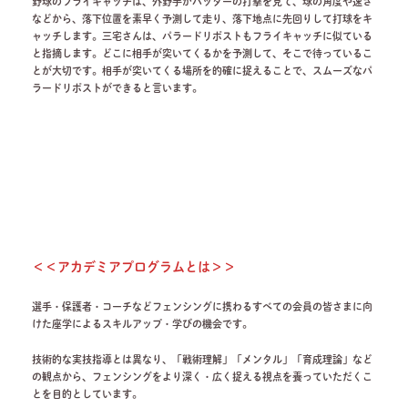
野球のフライキャッチは、外野手がバッターの打撃を見て、球の角度や速さ
などから、落下位置を素早く予測して走り、落下地点に先回りして打球をキ
ャッチします。三宅さんは、パラードリポストもフライキャッチに似ている
と指摘します。どこに相手が突いてくるかを予測して、そこで待っているこ
とが大切です。相手が突いてくる場所を的確に捉えることで、スムーズなパ
ラードリポストができると言います。
＜＜アカデミアプログラムとは＞＞
選手・保護者・コーチなどフェンシングに携わるすべての会員の皆さまに向
けた座学によるスキルアップ・学びの機会です。
技術的な実技指導とは異なり、「戦術理解」「メンタル」「育成理論」など
の観点から、フェンシングをより深く・広く捉える視点を養っていただくこ
とを目的としています。