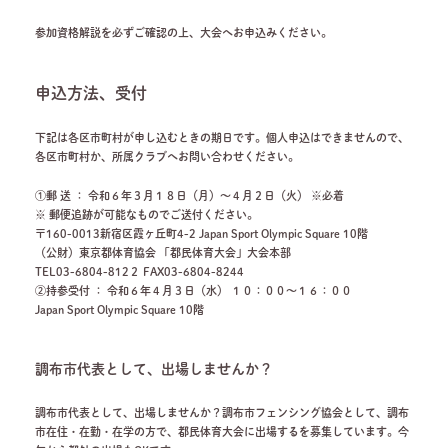
参加資格解説を必ずご確認の上、大会へお申込みください。
申込方法、受付
下記は各区市町村が申し込むときの期日です。個人申込はできませんので、
各区市町村か、所属クラブへお問い合わせください。
①郵 送 ： 令和６年３月１８日（月）～４月２日（火） ※必着
※ 郵便追跡が可能なものでご送付ください。
〒160-0013新宿区霞ヶ丘町4-2 Japan Sport Olympic Square 10階
（公財）東京都体育協会 「都民体育大会」大会本部
TEL03-6804-812２ FAX03-6804-8244
②持参受付 ： 令和６年４月３日（水） １０：００～１６：００
Japan Sport Olympic Square 10階
調布市代表として、出場しませんか？
調布市代表として、出場しませんか？調布市フェンシング協会として、調布
市在住・在勤・在学の方で、都民体育大会に出場するを募集しています。今