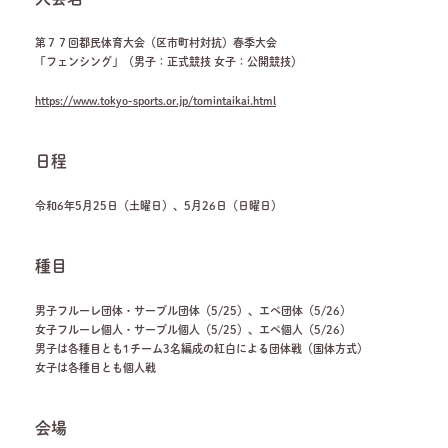
第７７回都民体育大会（区市町村対抗）春季大会
「フェンシング」（男子：正式競技 女子：公開競技）
https://www.tokyo-sports.or.jp/tomintaikai.html
日程
令和6年5月25日（土曜日）、5月26日（日曜日）
種目
男子フルーレ団体・サーブル団体（5/25）、エペ団体（5/26）
女子フルーレ個人・サーブル個人（5/25）、エペ個人（5/26）
男子は各種目とも1チーム3名編成の紅白による団体戦（国体方式）
女子は各種目とも個人戦
会場