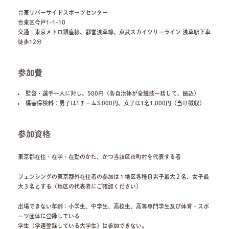
台東リバーサイドスポーツセンター
台東区今戸1-1-10
交通：東京メトロ銀座線、都営浅草線、東武スカイツリーライン 浅草駅下車
徒歩12分
参加費
監督・選手一人に対し、500円（各自治体が全競技一括して、振込）
傷害保険料：男子は1チーム3,000円、女子は1名1,000円（当日徴収）
参加資格
東京都在住・在学・在勤のかた、かつ当該区市町村を代表する者
フェンシングの東京都外在住者の参加は１地区各種目男子最大２名、女子最
大３名とする（地区の代表者にご確認ください）
出場できない年齢：小学生、中学生、高校生、高等専門学生及び体育・スポ
ーツ団体に登録している
学生（学連登録している大学生）は参加できない。