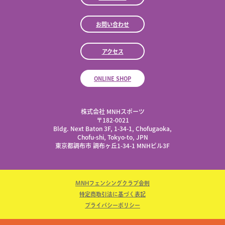
お問い合わせ
アクセス
ONLINE SHOP
株式会社 MNHスポーツ
​〒182-0021
Bldg. Next Baton 3F, 1-34-1, Chofugaoka,
Chofu-shi, Tokyo-to, JPN
東京都調布市 調布ヶ丘1-34-1 MNHビル3F
MNHフェンシングクラブ会則
特定商取引法に基づく表記
プライバシーポリシー